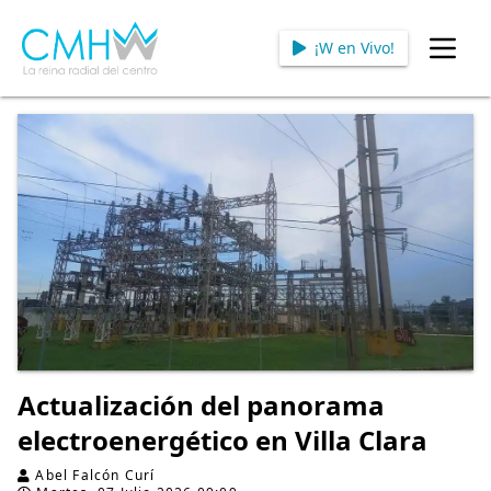
¡W en Vivo!
Open
Actualización del panorama
electroenergético en Villa Clara
Abel Falcón Curí