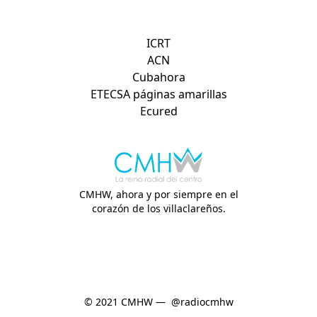
Otros sitios de interés:
ICRT
ACN
Cubahora
ETECSA páginas amarillas
Ecured
CMHW, ahora y por siempre en el
corazón de los villaclareños.
© 2021 CMHW —
@radiocmhw