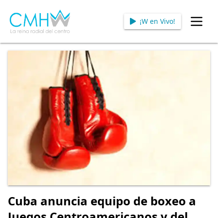
¡W en Vivo!
Open
Cuba anuncia equipo de boxeo a
Juegos Centroamericanos y del