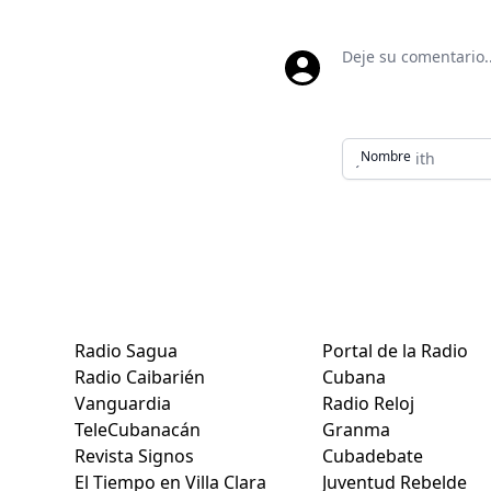
Deje su comentar
Nombre
Sitios de Villa Clara:
Medios nacionales
Radio Sagua
Portal de la Radio
Radio Caibarién
Cubana
Vanguardia
Radio Reloj
TeleCubanacán
Granma
Revista Signos
Cubadebate
El Tiempo en Villa Clara
Juventud Rebelde