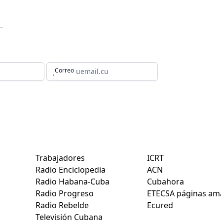
io
Correo
:
Medios nacionales:
Otros sitios de int
Trabajadores
ICRT
Radio Enciclopedia
ACN
Radio Habana-Cuba
Cubahora
Radio Progreso
ETECSA páginas ama
Radio Rebelde
Ecured
Televisión Cubana