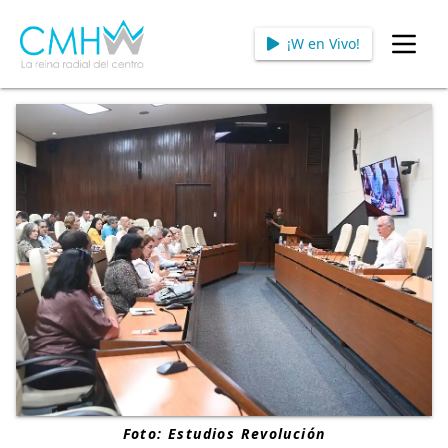
¡W en Vivo!
Open
Foto: Estudios Revolución