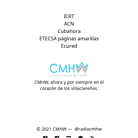
Otros sitios de interés:
ICRT
ACN
Cubahora
ETECSA páginas amarillas
Ecured
CMHW, ahora y por siempre en el
corazón de los villaclareños.
© 2021 CMHW —
@radiocmhw